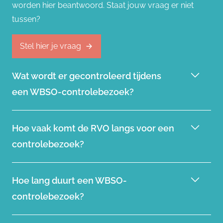
worden hier beantwoord. Staat jouw vraag er niet
tussen?
Stel hier je vraag
Wat wordt er gecontroleerd tijdens
een WBSO-controlebezoek?
De RVO controleert of uw administratie aansluit bij de
Hoe vaak komt de RVO langs voor een
ingediende WBSO-aanvraag. Dit omvat de
controlebezoek?
urenregistratie, voortgang van projecten en
technische documentatie.
Er is geen vaste frequentie. Een controlebezoek wordt
Hoe lang duurt een WBSO-
steekproefsgewijs uitgevoerd of als de RVO twijfels
controlebezoek?
heeft over de administratie of aanvraag.
Een controlebezoek duurt meestal enkele uren,