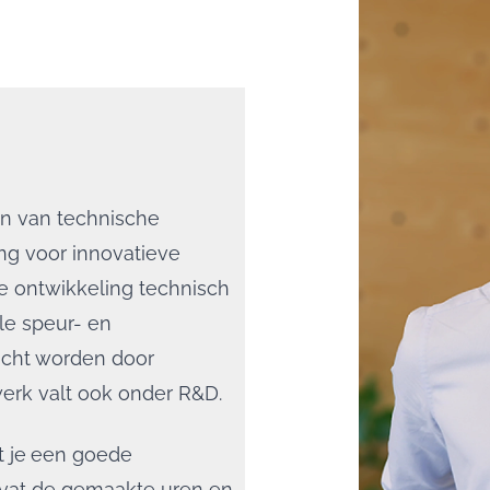
en van technische
ling voor innovatieve
de ontwikkeling technisch
le speur- en
icht worden door
erk valt ook onder R&D.
 je
een goede
mvat de gemaakte uren en