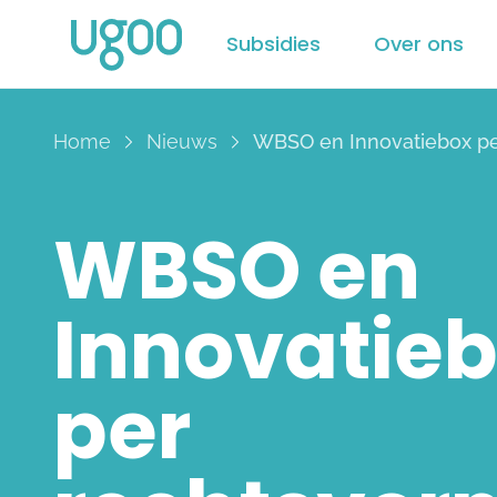
Subsidies
Over ons
Home
Nieuws
WBSO en Innovatiebox p
WBSO en
Innovatie
per