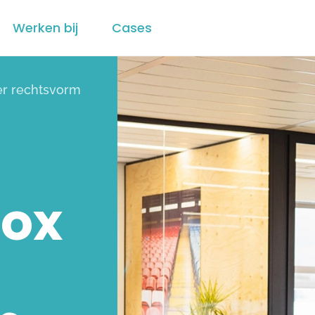
Werken bij
Cases
er rechtsvorm
box