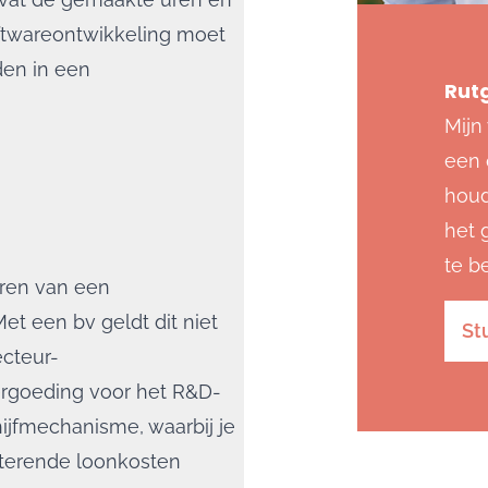
oftwareontwikkeling moet
en in een
Rutg
Mijn
een 
houd
het 
te b
eren van een
et een bv geldt dit niet
St
ecteur-
ergoeding voor het R&D-
ijfmechanisme, waarbij je
sterende loonkosten