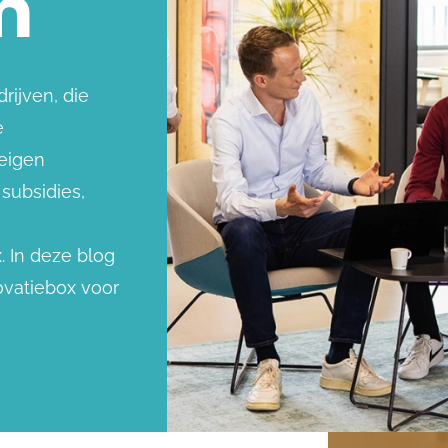
m
rijven, die
e
 eigen
subsidies,
 In deze blog
ovatiebox voor