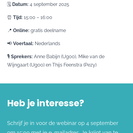
🗓️
Datum:
4 september 2025
⏰
Tijd:
15:00 – 16:00
📍
Online:
gratis deelname
📢
Voertaal:
Nederlands
🎙️
Sprekers:
Anne Babijn (Ugoo), Mike van de
Wijngaart (Ugoo) en Thijs Feenstra (Pezy)
Heb je interesse?
Schrijf je in voor de webinar op 4 september
om 15:00 met je e-mailadres. Je krijgt van te