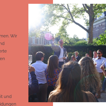
men. Wir
und
erte
ren
e
it und
eidungen