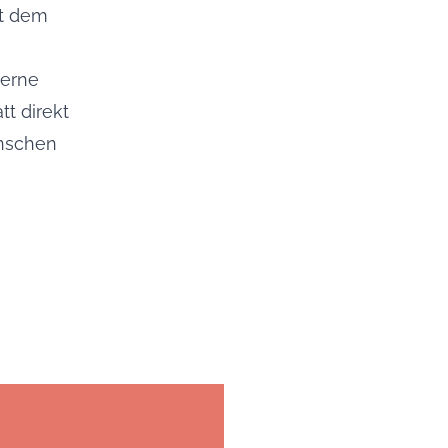
it dem
gerne
t direkt
enschen