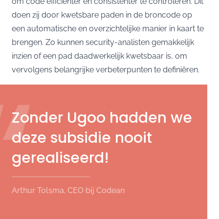
om code efficiënter en consistenter te controleren. Dit
doen zij door kwetsbare paden in de broncode op
een automatische en overzichtelijke manier in kaart te
brengen. Zo kunnen security-analisten gemakkelijk
inzien of een pad daadwerkelijk kwetsbaar is, om
“
vervolgens belangrijke verbeterpunten te definiëren.
Zonder Ugoo hadden we
deze subsidie nooit
gerealiseerd!
Arthur Tolsma, CEO bij Codean